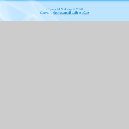
Copyright MyCorp © 2026
Сделать
бесплатный сайт
с
uCoz